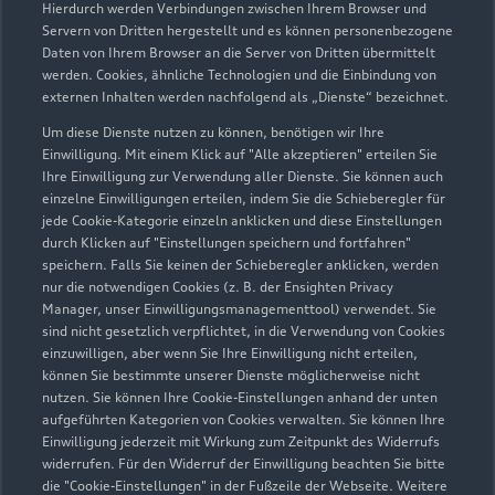
Hierdurch werden Verbindungen zwischen Ihrem Browser und
Servern von Dritten hergestellt und es können personenbezogene
Daten von Ihrem Browser an die Server von Dritten übermittelt
werden. Cookies, ähnliche Technologien und die Einbindung von
externen Inhalten werden nachfolgend als „Dienste“ bezeichnet.
Um diese Dienste nutzen zu können, benötigen wir Ihre
Einwilligung. Mit einem Klick auf "Alle akzeptieren" erteilen Sie
Ihre Einwilligung zur Verwendung aller Dienste. Sie können auch
Audi Pflegemitteltasche
einzelne Einwilligungen erteilen, indem Sie die Schieberegler für
jede Cookie-Kategorie einzeln anklicken und diese Einstellungen
Sommer
durch Klicken auf "Einstellungen speichern und fortfahren"
speichern. Falls Sie keinen der Schieberegler anklicken, werden
Damit Ihr Audi auch im Sommer glänzt: die
nur die notwendigen Cookies (z. B. der Ensighten Privacy
passende Pflege in einer Tasche.
Manager, unser Einwilligungsmanagementtool) verwendet. Sie
sind nicht gesetzlich verpflichtet, in die Verwendung von Cookies
Zur Audi Shopping World
einzuwilligen, aber wenn Sie Ihre Einwilligung nicht erteilen,
können Sie bestimmte unserer Dienste möglicherweise nicht
nutzen. Sie können Ihre Cookie-Einstellungen anhand der unten
aufgeführten Kategorien von Cookies verwalten. Sie können Ihre
Einwilligung jederzeit mit Wirkung zum Zeitpunkt des Widerrufs
widerrufen. Für den Widerruf der Einwilligung beachten Sie bitte
die "Cookie-Einstellungen" in der Fußzeile der Webseite. Weitere